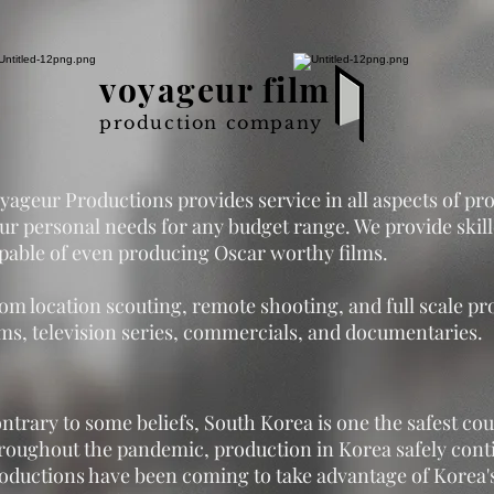
voyageur film
production company
yageur Productions provides service in all aspects of pr
ur personal needs for any budget range. We provide ski
pable of even producing Oscar worthy films.
om location scouting, remote shooting, and full scale pr
lms, television series, commercials, and documentaries.
ntrary to some beliefs, South Korea is one the safest cou
roughout the pandemic, production in Korea safely conti
oductions have been coming to take advantage of Korea's