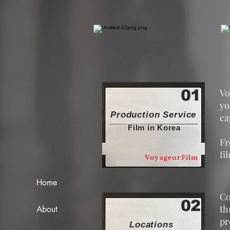
01
Vo
yo
Production Service
ca
Film in Korea
Fr
fi
VoyageurFilm
Home
Co
02
th
About
pr
Locations