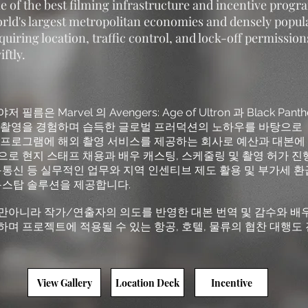
e of the best filming infrastructure and incentive progra
rld's largest metropolitan economies and densely populat
quiring location, traffic control, and lock-off permissio
iftly.
저 필름은 Marvel 의 Avengers: Age of Ultron 과 Black Panther
 촬영을 경험하며 습득한 글로벌 프러덕션의 노하우를 바탕으로 드라
 프로그램에 해외 촬영 서비스를 제공하는 회사로 예산과 대본에
으로 현지 스태프 채용과 배우 캐스팅, 스케줄링 및 촬영 허가 진행
-통신 등 실무적인 업무와 지역 인센티브 제도 활용 및 부가세 
-스탑 솔루션을 제공합니다.
만아니라 작가/연출자의 의도를 반영한 대본 번역 및 감수와 배우
하며 프로젝트에 적용될 수 있는 항공, 호텔, 물류의 협찬 대행도
View Gallery
Location Deck
Incentive