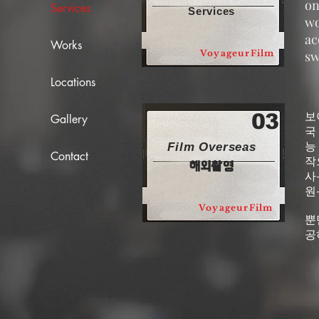
on
Services
Services
wo
ac
Works
VoyageurFilm
sw
Locations
03
보야
Gallery
국
능
Film Overseas
Contact
작
​해외촬영
사
원
VoyageurFilm
뿐
공