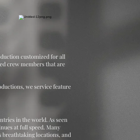
oduction customized for all
lled crew members that are
oductions, we service feature
ntries in the world. As seen
nues at full speed. Many
 breathtaking locations, and